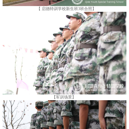
【
启德特训学校新生班3班合照
】
【军训场景】