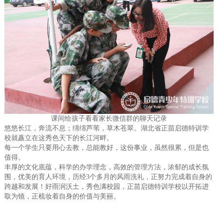
课间给孩子看看家长微信群的聊天记录
悠悠长江，奔流不息；绵绵芦苇，草木苍翠。湖北省正苗启德特训学
校就矗立在这秀色天下的长江河畔。
每一个学生只要用心去教，总能教好，这份事业，虽然很累，但是也
值得。
丰厚的文化底蕴，科学的办学理念，高效的管理方法，浓郁的成长氛
围，优美的育人环境，历经3个多月的风雨洗礼，正努力完成着自身的
跨越和发展！好雨润沃土，秀色满校园，正苗启德特训学校以开拓进
取为镜，正梳妆着自身的价值与美丽。